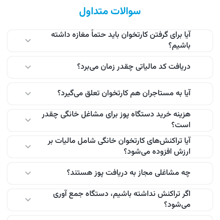
سوالات متداول
آیا برای گرفتن کارتخوان باید حتماً مغازه داشته
باشیم؟
دریافت کد مالیاتی چقدر زمان می‌برد؟
خیر، آدرس محل سکونت برای ثبت نام کافی است و نیازی به
مغازه یا جواز کسب نیست.
آیا به مستاجران هم کارتخوان تعلق می‌گیرد؟
در صورت آماده بودن اطلاعات، معمولاً کمتر از ۱۵ دقیقه به
صورت آنلاین انجام می‌شود.
هزینه خرید دستگاه پوز برای مشاغل خانگی چقدر
است؟
بله، با ارائه اجاره نامه معتبر یا استشهاد محل فعالیت امکان
ثبت نام وجود دارد.
آیا تراکنش‌های کارتخوان خانگی شامل مالیات بر
ارزش افزوده می‌شود؟
بسته به مدل دستگاه، ممکن است به صورت امانی یا فروشی
ارائه شود. شرایط دقیق در زمان ثبت نام اعلام می‌شود.
چه مشاغلی مجاز به دریافت پوز هستند؟
خیر، مگر در فعالیت‌هایی که مشمول قانون ارزش افزوده
باشند.
اگر تراکنش نداشته باشیم، دستگاه جمع آوری
می‌شود؟
تمامی مشاغل خانگی تایید شده توسط وزارت کار می‌توانند
درخواست ثبت کنند.