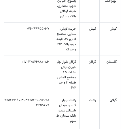
بویراحمد
یاسوج، خیابان
شهید منتظری،
طبقه فوقانی
بانک مسکن
کیش
کیش
جزيره کيش،
076-44455037
سنایی، مجتمع
اداری 20، طبقه
دوم، پلاک 217
واحد c1
گلستان
گرگان
گرگان بلوار نهار
017-32526880-83
خوران نبش
عدالت 65
مجتمع الماس
طبقه 3 واحد
202
گیلان
رشت
رشت، بلوار
گلسار، میدان
32115679
باستانی شعار،
بانک سامان، ط
سوم