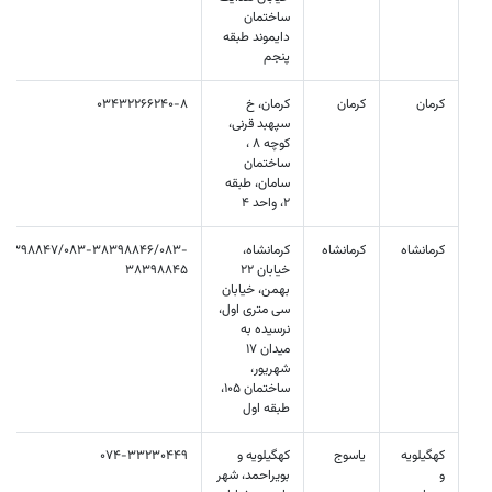
ساختمان
دايموند طبقه
پنجم
کرمان
کرمان
کرمان، خ
03432266240-8
سپهبد قرنی،
کوچه 8 ،
ساختمان
سامان، طبقه
2، واحد 4
کرمانشاه
کرمانشاه
كرمانشاه،
38398847/083-38398846/083-
خیابان 22
38398845
بهمن، خیابان
سی متری اول،
نرسیده به
میدان 17
شهریور،
ساختمان 105،
طبقه اول
کهگیلویه
یاسوج
کهگیلویه و
074-33230449
و
بویراحمد، شهر