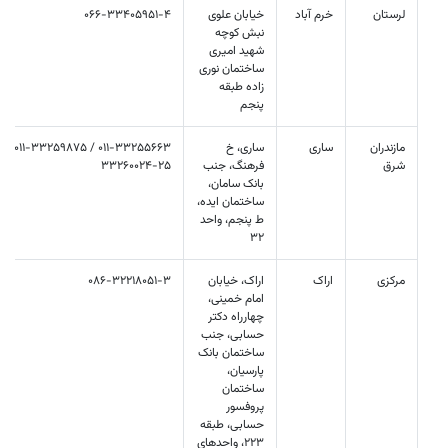
لرستان
خرم آباد
خیابان علوی
066-33405951-4
نبش کوچه
شهید امیری
ساختمان نوری
زاده طبقه
پنجم
مازندران
ساری
ساری، خ
/ 011-
شرق
فرهنگ، جنب
33260024-25
بانک سامان،
ساختمان ایده،
ط پنجم، واحد
32
مرکزی
اراک
اراک، خیابان
086-32218051-3
امام خمینی،
چهارراه دکتر
حسابی، جنب
ساختمان بانک
پارسیان،
ساختمان
پروفسور
حسابی، طبقه
223، واحدهای