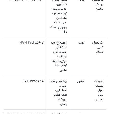
پرداخت
17 شهریور
سامان
جدید، روبروی
کوچه مدرس،
ساختمان
نوین، طبقه
چهارم، واحد A
و B
آذربایجان
ارومیه
اروميه، خ ايت
044-32253856-7
غربی
ا... كاشاني،
شمال
روبروي اداره
بهداشت
مرکزي، طبقه
فوقانی بانک
سامان
مديريت
بوشهر
بوشهر، خ امام،
077-33535195
توسعه
روبروی
هزاره
استانداری،
سوم
طبقه فوقانی
هديش
داروخانه
پاستور