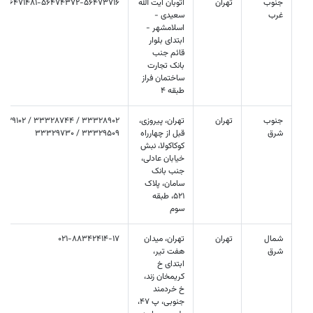
جنوب
تهران
اتوبان آیت الله
56471481-56474372-56473716
غرب
سعیدی -
اسلامشهر -
ابتدای بلوار
قائم جنب
بانک تجارت
ساختمان فراز
طبقه 4
جنوب
تهران
تهران، پیروزی،
شرق
قبل از چهارراه
33329509 / 33329730
کوکاکولا، نبش
خیابان عادلی،
جنب بانک
سامان، پلاک
521، طبقه
سوم
شمال
تهران
تهران، میدان
021-88342414-17
شرق
هفت تیر،
ابتدای خ
کریمخان زند،
خ خردمند
جنوبی، پ 47،