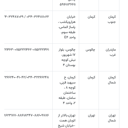
5916836611
کرمان
کرمان
خیابان
034-32487022 / 034-32487029
جنوب
هزارویکشب ،
پاساژ الماس،
طبقه سوم،
واحد E4
مازندران
چالوس
چالوس، بلوار
-52221463-01152221462-01152221461
غرب
17 شهریور،
نبش کوچه
بوستان 4
کرمان
کرمان
کرمان، خ
-32266240-41-42/034-32266248
شمال
سپهبد قرنی،
کوچه 8 ،
ساختمان
سامان، طبقه
2، واحد 4
تهران
تهران
تهران،بالاتر از
88623177-88618347-88609786
شمال
اتوبان همت
-خیابان شیخ