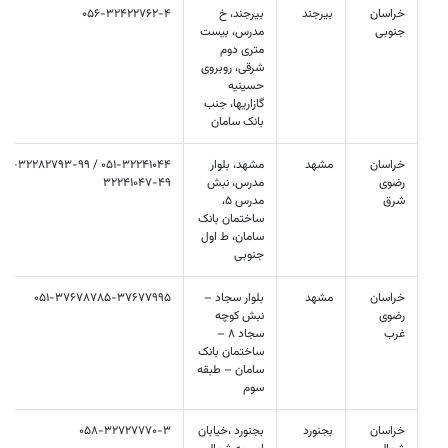
خراسان
بیرجند
بیرجند، خ
056-32422762-4
جنوبی
مدرس، بیست
متری دوم
شرقی، روبروی
حسینیه
گازاریها، جنب
بانک سامان
خراسان
مشهد
مشهد، بلوار
رضوی
مدرس، نبش
32241047-49
شرق
مدرس 5،
ساختمان بانک
سامان، ط اول
جنوبی
خراسان
مشهد
بلوار سجاد –
051-37678785-37677995
رضوی
نبش کوچه
غرب
سجاد 8 –
ساختمان بانک
سامان – طبقه
سوم
خراسان
بجنورد
بجنورد ،خیابان
058-32727770-3