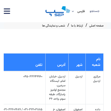
جستجو
صفحه اصلی
ارتباط با ما
شعب و نمایندگی ها
نام
شعبه
شهر
آدرس
تلفن
مرکزی
اردبیل
اردبیل، خیابان
045-33249960
اردبیل
امام، ایستگاه
سرعین،
مجتمع اولدوز
پاسارگاد، طبقه
سوم، واحد 36
داده
اصفهان
اصفهان، خ
1-