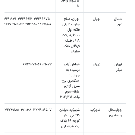
ط سوم، واحد
10
شمال
تهران
تهران، ضلع
1-44291831-44296912-44296875-
غرب
جنوب شرقی
7-44262909-44291345-44291806
فلکه اول
صادقیه پلاک
918 ، طبقه
فوقانی بانک
سامان
تهران
تهران
خیابان آزادی
66129079-66129072
مرکز
نرسیده به
چهار راه
اسکندری برج
سپهر آزادی
طبقه سوم
واحد 301و302
چهارمحال
شهرکرد
شهرکرد،خيابان
038-32240195-7 /038-32240185-6
و بختیاری
کاشاني نبش
کوچه 66 پلاک
يک طبقه اول