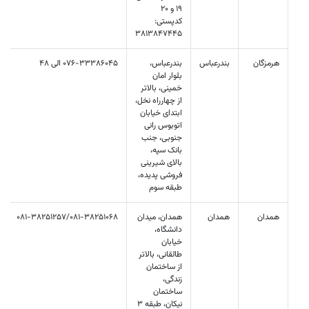
19 و 20
کدپستی:
3813847445
هرمزگان
بندرعباس
بندرعباس،
076-33386045 الی 48
بلوار امان
خمینی، بالاتر
از چهارراه نخل،
ابتدای خیابان
اتوبوس رانی
جنوبی، جنب
بانک سپه،
بالای شیرینی
فروشی پدیده،
طبقه سوم
همدان
همدان
همدان، میدان
081-38251257/081-38251068
دانشگاه،
خیابان
طالقانی، بالاتر
از ساختمان
زندگی،
ساختمان
نیکان، طبقه 3