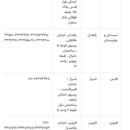
ابتدای بلوار
قدس پلاک
95، طبقه
فوقانی بانک
سامان
سیستان و
زاهدان
زاهدان، خیابان
3234158-33234112-33253345-
بلوچستان
طالقانی ،
33264111-33255028-33216900
روبروی کوچه 5
، ساختمان
دانیال ، طبقه
چهارم ، واحد
12
فارس
شیراز
شیراز –
071-36364948
خیابان
قصرالدشت-
روبروی خیابان
شاهد-
ساختمان ملل
طبقه 2 واحد 5
قزوین
قزوین
قزوین، خیابان
028-
ملاصدرا،
7/44418796/44418357/44416759