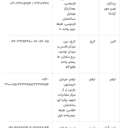
پردازان
فردوسی،
32202648 / 031-32205954
نوین مهر
بعدازبازار
آپادانا
موبایل
،ساختمان
فردوسی، طبقه
دوم، واحد 10
البرز
کرج
کرج، بين
026-32254980-82-84-85
ميدان قدس و
ميدان توحيد،
برج سامان، ط
پنجم، واحد
55و53
ایلام
ایلام
ایلام، خیابان
084-
خرمشهر،
/33300075/33364511/33364514
پایین تر از
مرکز مخابرات
شهید زواره ای،
ساختمان
اطلس، طبقه
دوم واحد اول
تدبیرگران
تبریز
تبریز، خیابان
041-35577112-6-35577044