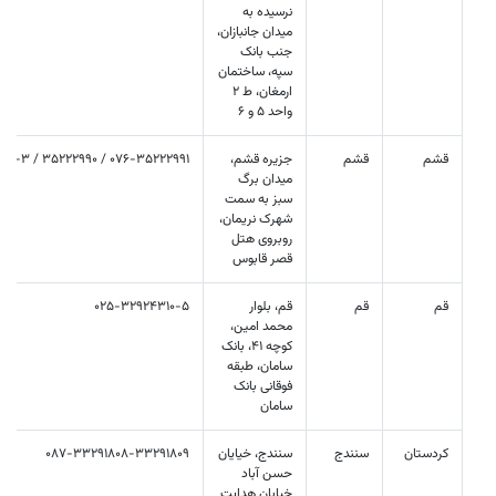
نرسیده به
میدان جانبازان،
جنب بانک
سپه، ساختمان
ارمغان، ط 2
واحد 5 و 6
قشم
قشم
جزيره قشم،
076-35222991 / 35222990 / 35210040-3
میدان برگ
سبز به سمت
شهرک نریمان،
روبروی هتل
قصر قابوس
قم
قم
قم، بلوار
025-32924310-5
محمد امین،
کوچه 41، بانک
سامان، طبقه
فوقانی بانک
سامان
کردستان
سنندج
سنندج، خيایان
087-33291808-33291809
حسن آباد
خيابان هدايت