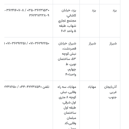
یزد
یزد
يزد، خيابان
كاشاني،
36237338-9
مجتمع تجاري
شهاب، طبقه
٥ واحد ٦٠٦
شيراز
شیراز
شیراز، خیابان
071-36292250 / 071-36292251 (فکس)
قصردشت،
نبش کوچه
53، ساختمان
نوین، ط
چهارم،
واحد401
آذربایجان
مهاباد
مهاباد، سه راه
تلفن 42247540-044 / 42247650-044
غربی
وفایی، نبش
جنوب
کوچه 8 متری
اول شرقی،
طبقه اول
ساختمان
مبلمان
وفایی،کد
پستی