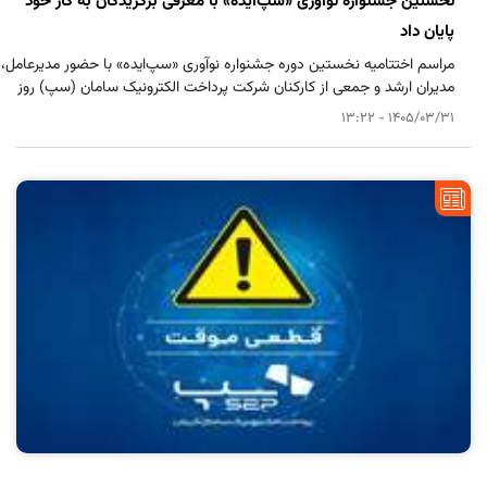
نخستین جشنواره نوآوری «سپ‌ایده» با معرفی برگزیدگان به کار خود
پایان داد
مراسم اختتامیه نخستین دوره جشنواره نوآوری «سپ‌ایده» با حضور مدیرعامل،
مدیران ارشد و جمعی از کارکنان شرکت پرداخت الکترونیک سامان (سپ) روز
27 خردادماه در هتل ارم تهران برگزار شد و برگزیدگان نهایی این رویداد معرفی
1405/03/31 - 13:22
شدند.