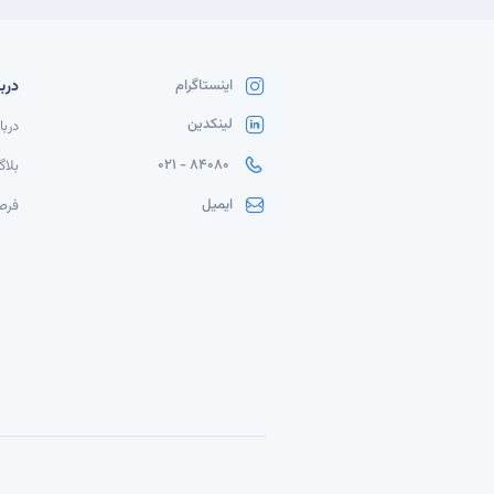
دربا
اینستاگرام
لینکدین
دربا
84080 - 021
بلا
ایمیل
فرص