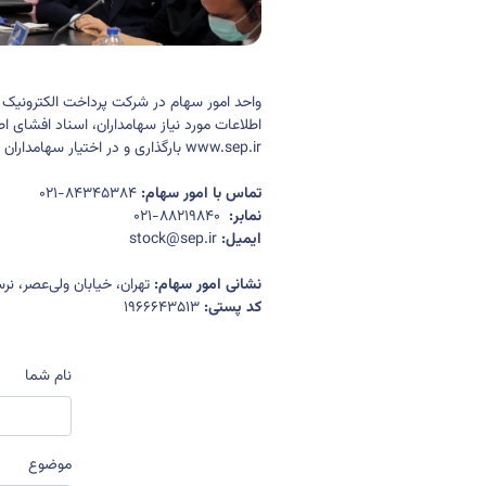
واحد امور سهام در شرکت
پرداخت الکترونیک
اطلاعات مورد نیاز سهامداران، اسناد افشای
www.sep.ir
بار‌گذاری و در اختیار سهامداران 
تماس با امور سهام:
021-84345384
نمابر:
021-88219840
ایمیل:
stock@sep.ir
نشانی امور سهام:
تهران، خیابان ولی‌عصر، نر
کد پستی:
1966643513
نام شما
موضوع