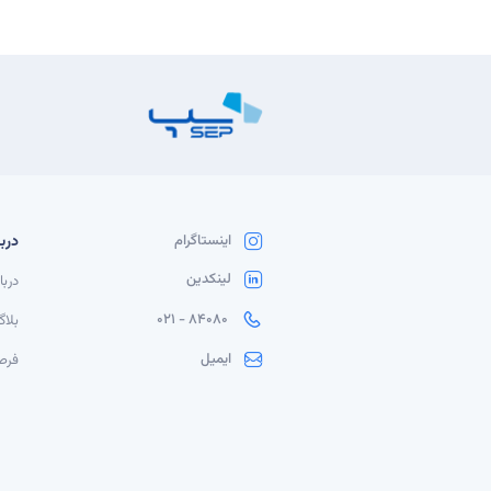
دربا
اینستاگرام
لینکدین
دربا
84080 - 021
بلا
ایمیل
فرص